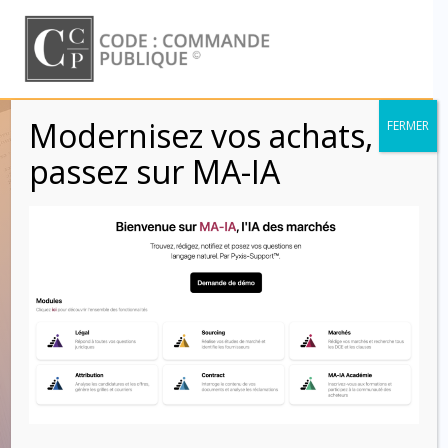
Skip
to
content
Modernisez vos achats,
FERMER
Chapitre 4 :
passez sur MA-IA
CONSTATATION
DE L’EXÉCUTION
DES PRESTATIONS
(Articles 20 à 21) –
CCAG MOE (2021)