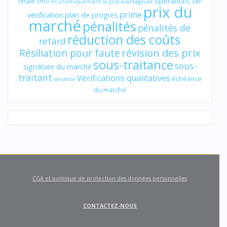
opérations de
finale
offre économiquement la plus avantageuse
prix du
prime
vérification
plan de progres
marché
pénalités
pénalités de
réduction des coûts
retard
révision des prix
Résiliation pour faute
sous-traitance
sous-
signature du marché
traitant
Vérifications qualitatives
échéance
variante
du marché
CGA et politique de protection des données personnelles
CONTACTEZ-NOUS