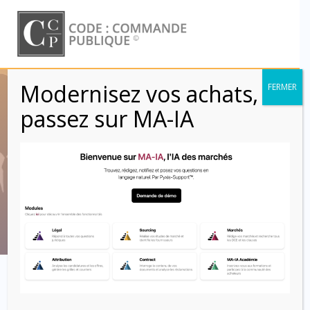
Skip
to
content
Modernisez vos achats,
FERMER
Auditions en appel
passez sur MA-IA
d’offres et autres
procédures
Code : Commande Publique
L’appel d’offres est une procédure qui ne peut faire l’objet