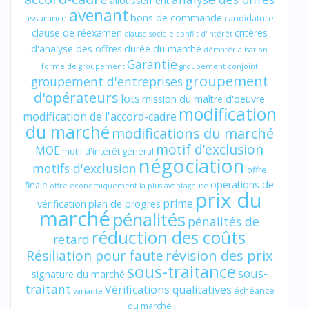
allotissement
avenant
bons de commande
assurance
candidature
clause de réexamen
critères
clause sociale
conflit d'intérêt
d'analyse des offres
durée du marché
dématérialisation
Garantie
forme de groupement
groupement conjoint
groupement
groupement d'entreprises
d'opérateurs
lots
mission du maître d'oeuvre
modification
modification de l'accord-cadre
du marché
modifications du marché
motif d’exclusion
MOE
motif d'intérêt général
négociation
motifs d'exclusion
offre
opérations de
finale
offre économiquement la plus avantageuse
prix du
prime
vérification
plan de progres
marché
pénalités
pénalités de
réduction des coûts
retard
révision des prix
Résiliation pour faute
sous-traitance
sous-
signature du marché
traitant
Vérifications qualitatives
échéance
variante
du marché