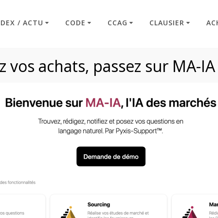
NDEX / ACTU
CODE
CCAG
CLAUSIER
AC
 vos achats, passez sur MA-IA
Article R2152-6
Code : Commande Publique