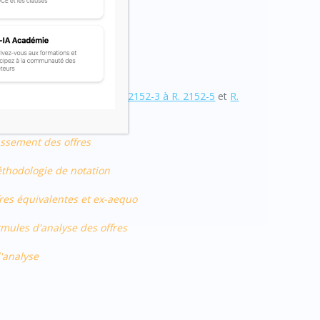
en application des articles
R. 2152-3 à R. 2152-5
et
R.
on.
assement des offres
éthodologie de notation
fres équivalentes et ex-aequo
rmules d'analyse des offres
d'analyse