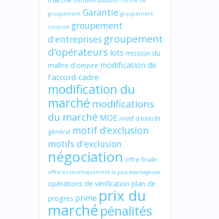
dématérialisation
forme de
Garantie
groupement
groupement
groupement
conjoint
groupement
d'entreprises
d'opérateurs
lots
mission du
modification de
maître d'oeuvre
l'accord-cadre
modification du
marché
modifications
du marché
MOE
motif d'intérêt
motif d’exclusion
général
motifs d'exclusion
négociation
offre finale
offre économiquement la plus avantageuse
opérations de vérification
plan de
prix du
prime
progres
marché
pénalités