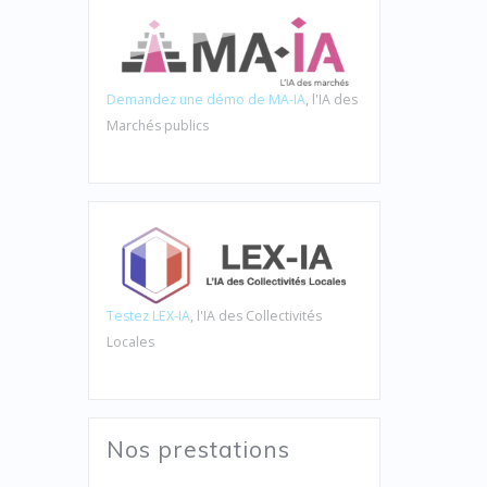
Demandez une démo de MA-IA
, l'IA des
Marchés publics
Testez LEX-IA
, l'IA des Collectivités
Locales
Nos prestations