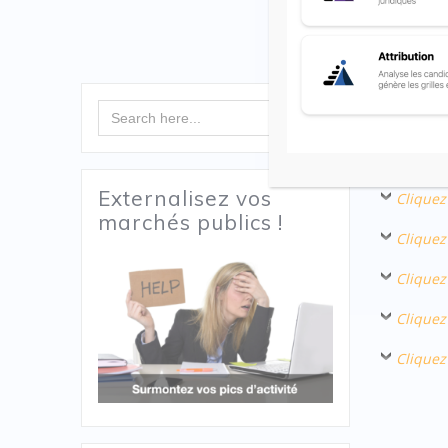
Article R
Search Button
Search
for:
Les offres
2153-3
, s
Externalisez vos
Cliquez
marchés publics !
Cliquez
Cliquez
Cliquez
Cliquez