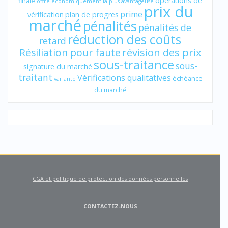
opérations de
finale
offre économiquement la plus avantageuse
prix du
prime
vérification
plan de progres
marché
pénalités
pénalités de
réduction des coûts
retard
révision des prix
Résiliation pour faute
sous-traitance
sous-
signature du marché
traitant
Vérifications qualitatives
échéance
variante
du marché
CGA et politique de protection des données personnelles
CONTACTEZ-NOUS