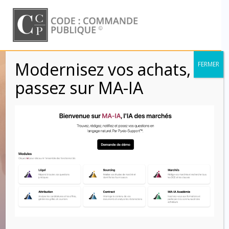
Skip
to
content
Modernisez vos achats,
FERMER
Réservation de
passez sur MA-IA
marchés ou de lots
de marchés (L.
2113-12 s., R.
2113-7)
Code : Commande Publique