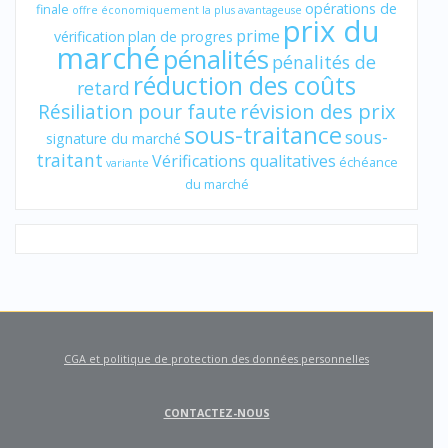
opérations de
finale
offre économiquement la plus avantageuse
prix du
prime
vérification
plan de progres
marché
pénalités
pénalités de
réduction des coûts
retard
révision des prix
Résiliation pour faute
sous-traitance
sous-
signature du marché
traitant
Vérifications qualitatives
échéance
variante
du marché
CGA et politique de protection des données personnelles
CONTACTEZ-NOUS