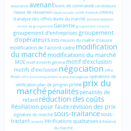
avenant
bons de commande
assurance
candidature
clause de réexamen
critères
clause sociale
conflit d'intérêt
d'analyse des offres
durée du marché
dématérialisation
Garantie
forme de groupement
groupement conjoint
groupement
groupement d'entreprises
d'opérateurs
lots
mission du maître d'oeuvre
modification
modification de l'accord-cadre
du marché
modifications du marché
motif d’exclusion
MOE
motif d'intérêt général
négociation
motifs d'exclusion
offre
opérations de
finale
offre économiquement la plus avantageuse
prix du
prime
vérification
plan de progres
marché
pénalités
pénalités de
réduction des coûts
retard
révision des prix
Résiliation pour faute
sous-traitance
sous-
signature du marché
traitant
Vérifications qualitatives
échéance
variante
du marché