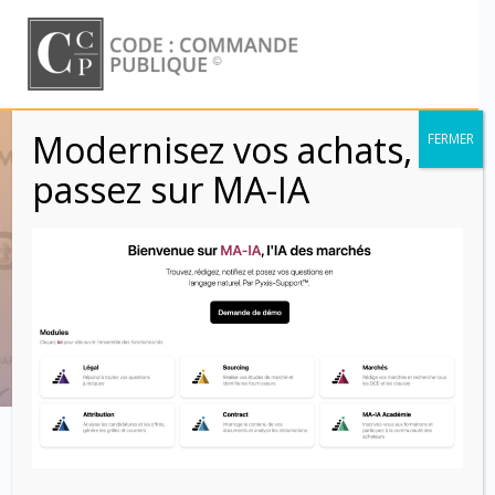
Skip
to
content
Modernisez vos achats,
FERMER
Reconduction des
passez sur MA-IA
marchés publics
(R2112-4)
Code : Commande Publique
La reconduction du marché s’entend du renouvellement