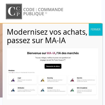
Skip
to
content
Modernisez vos achats,
FERMER
Contrats
passez sur MA-IA
administratifs et
principes
d’exécution (L6)
Code : Commande Publique