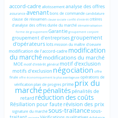
accord-cadre
analyse des offres
allotissement
avenant
bons de commande
assurance
candidature
clause de réexamen
critères
clause sociale
conflit d'intérêt
d'analyse des offres
durée du marché
dématérialisation
Garantie
forme de groupement
groupement conjoint
groupement
groupement d'entreprises
d'opérateurs
lots
mission du maître d'oeuvre
modification
modification de l'accord-cadre
du marché
modifications du marché
motif d’exclusion
MOE
motif d'intérêt général
négociation
motifs d'exclusion
offre
opérations de
finale
offre économiquement la plus avantageuse
prix du
prime
vérification
plan de progres
marché
pénalités
pénalités de
réduction des coûts
retard
révision des prix
Résiliation pour faute
sous-traitance
sous-
signature du marché
traitant
Vérifications qualitatives
échéance
variante