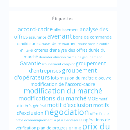
Étiquettes
accord-cadre
analyse des
allotissement
avenant
offres
bons de commande
assurance
clause de réexamen
candidature
clause sociale
conflit
critères d'analyse des offres
durée du
d'intérêt
marché
dématérialisation
forme de groupement
Garantie
groupement
groupement conjoint
groupement
d'entreprises
d'opérateurs
lots
mission du maître d'oeuvre
modification de l'accord-cadre
modification du marché
modifications du marché
MOE
motif
motif d’exclusion
motifs
d'intérêt général
négociation
d'exclusion
offre finale
opérations de
offre économiquement la plus avantageuse
prix du
prime
vérification
plan de progres