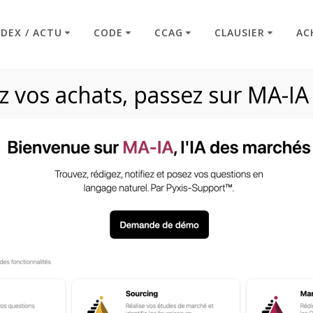
NDEX / ACTU
CODE
CCAG
CLAUSIER
AC
 vos achats, passez sur MA-IA
Indice de révision
Code : Commande Publique