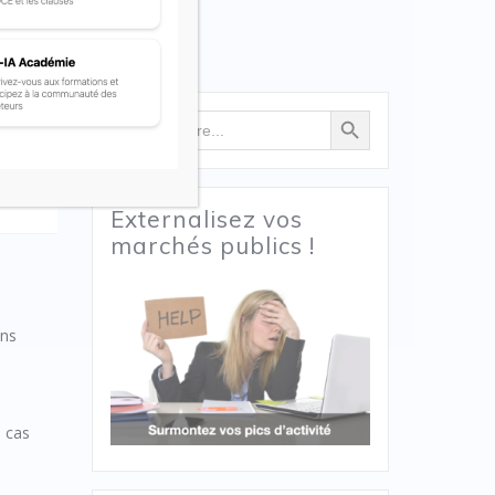
Search Button
Search
ervice,
for:
)
Externalisez vos
marchés publics !
ons
e cas