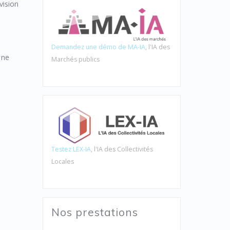
vision
Demandez une démo de MA-IA
, l'IA des
 ne
Marchés publics
Testez LEX-IA
, l'IA des Collectivités
Locales
Nos prestations