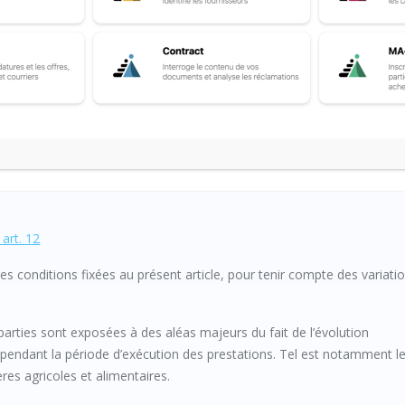
e la valeur d’une grandeur économique, du prix d’un produit, d’un s
onnée. Lorsque le pouvoir adjudicateur dispose d’un indice (unique
e publié par l’INSEE, il l’utilise, le plus souvent, avec une formule
art. 12
des conditions fixées au présent article, pour tenir compte des variati
parties sont exposées à des aléas majeurs du fait de l’évolution
pendant la période d’exécution des prestations. Tel est notamment l
es agricoles et alimentaires.