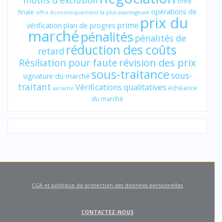
motifs d'exclusion
offre
opérations de
finale
offre économiquement la plus avantageuse
prix du
prime
vérification
plan de progres
marché
pénalités
pénalités de
réduction des coûts
retard
révision des prix
Résiliation pour faute
sous-traitance
sous-
signature du marché
traitant
Vérifications qualitatives
échéance
variante
du marché
CGA et politique de protection des données personnelles
CONTACTEZ-NOUS