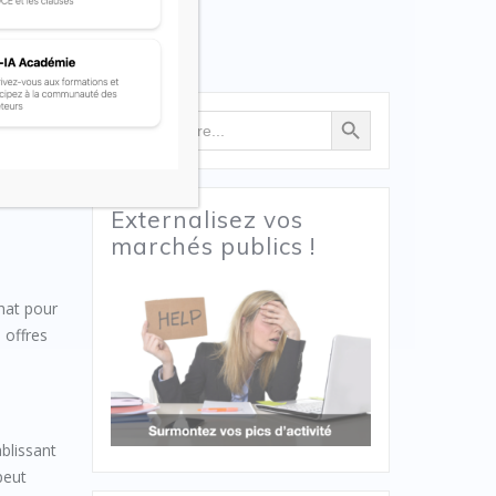
Search Button
Search
for:
Externalisez vos
marchés publics !
chat pour
 offres
blissant
peut