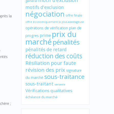
motif d’exclusion
général
motifs d'exclusion
négociation
offre finale
après la
offre économiquement la plus avantageuse
opérations de vérification
plan de
prix du
prime
progres
marché
pénalités
pénalités de retard
e
réduction des coûts
entés
Résiliation pour faute
révision des prix
signature
sous-traitance
du marché
sous-traitant
variante
Vérifications qualitatives
échéance du marché
nchère ;