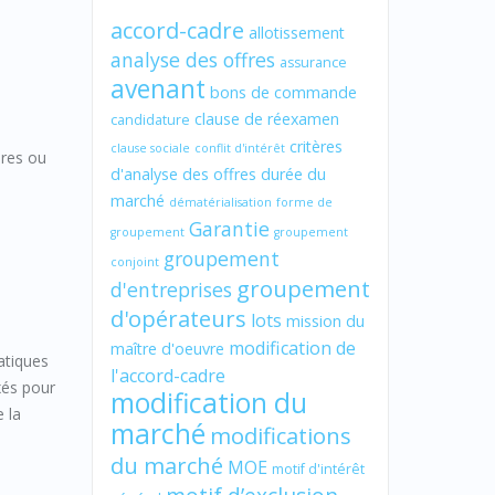
accord-cadre
allotissement
analyse des offres
assurance
avenant
bons de commande
clause de réexamen
candidature
critères
clause sociale
conflit d'intérêt
ères ou
d'analyse des offres
durée du
marché
dématérialisation
forme de
Garantie
groupement
groupement
groupement
conjoint
groupement
d'entreprises
n
d'opérateurs
lots
mission du
modification de
maître d'oeuvre
atiques
l'accord-cadre
xés pour
modification du
 la
marché
modifications
du marché
MOE
motif d'intérêt