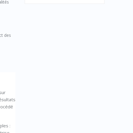
lités
ct des
sur
ésultats
procédé
ples :
trise