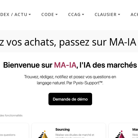
NDEX / ACTU
CODE
CCAG
CLAUSIER
AC
 vos achats, passez sur MA-IA
s électroniques (L
Code : Commande Publique