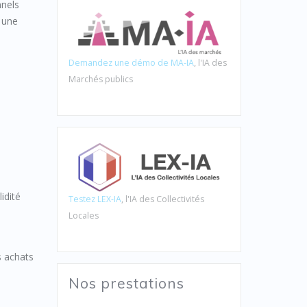
nnels
r une
Demandez une démo de MA-IA
, l'IA des
Marchés publics
idité
Testez LEX-IA
, l'IA des Collectivités
Locales
s achats
Nos prestations