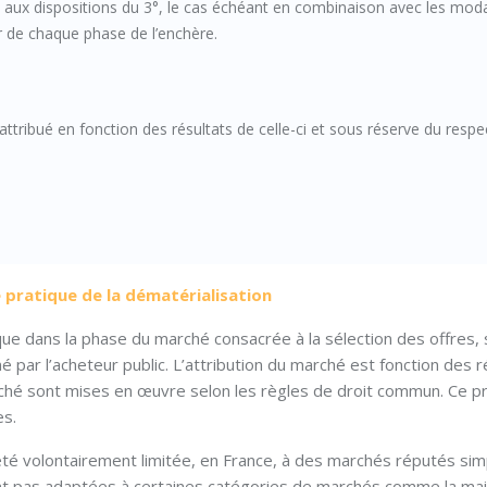
aux dispositions du 3°, le cas échéant en combinaison avec les moda
ier de chaque phase de l’enchère.
attribué en fonction des résultats de celle-ci et sous réserve du respe
 pratique de la dématérialisation
que dans la phase du marché consacrée à la sélection des offres, 
 par l’acheteur public. L’attribution du marché est fonction des r
rché sont mises en œuvre selon les règles de droit commun. Ce 
es.
été volontairement limitée, en France, à des marchés réputés sim
nt pas adaptées à certaines catégories de marchés comme la mai