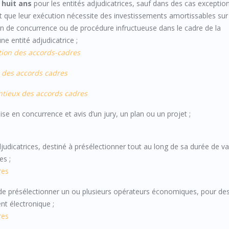
t
huit ans
pour les entités adjudicatrices, sauf dans des cas exceptio
ait que leur exécution nécessite des investissements amortissables su
ion de concurrence ou de procédure infructueuse dans le cadre de la
e entité adjudicatrice ;
ition des accords-cadres
e des accords cadres
ntieux des accords cadres
ise en concurrence et avis d’un jury, un plan ou un projet ;
djudicatrices, destiné à présélectionner tout au long de sa durée de val
es ;
res
 de présélectionner un ou plusieurs opérateurs économiques, pour de
nt électronique ;
res