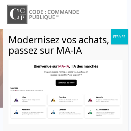
Skip
to
content
Modernisez vos achats,
FERMER
Achats publics
passez sur MA-IA
avant
commercialisation
Code : Commande Publique
cf. commentaires sous R&D et PCP