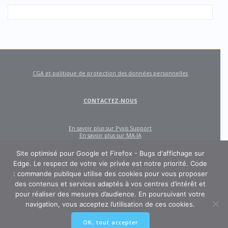
CGA et politique de protection des données personnelles
CONTACTEZ-NOUS
En savoir plus sur Pyxis Support
En savoir plus sur MA-IA
Site optimisé pour Google et Firefox - Bugs d'affichage sur
Edge. Le respect de votre vie privée est notre priorité. Code
: commande publique utilise des cookies pour vous proposer
des contenus et services adaptés à vos centres d’intérêt et
pour réaliser des mesures d’audience. En poursuivant votre
navigation, vous acceptez l’utilisation de ces cookies.
CODE : COMMANDE PUBLIQUE
OK, tout accepter
Un site créé et édité par Pyxis Support, cabinet de conseil en achats et