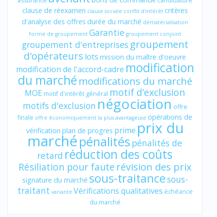
assurance
candidature
clause de réexamen
critères
clause sociale
conflit d'intérêt
d'analyse des offres
durée du marché
dématérialisation
Garantie
forme de groupement
groupement conjoint
groupement
groupement d'entreprises
d'opérateurs
lots
mission du maître d'oeuvre
modification
modification de l'accord-cadre
du marché
modifications du marché
motif d’exclusion
MOE
motif d'intérêt général
négociation
motifs d'exclusion
offre
opérations de
finale
offre économiquement la plus avantageuse
prix du
prime
vérification
plan de progres
marché
pénalités
pénalités de
réduction des coûts
retard
révision des prix
Résiliation pour faute
sous-traitance
sous-
signature du marché
traitant
Vérifications qualitatives
échéance
variante
du marché