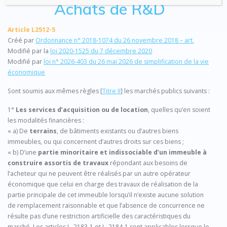
Achats de R&D
Article L2512-5
Créé par
Ordonnance n° 2018-1074 du 26 novembre 2018 – art.
Modifié par la
loi 2020-1525 du 7 décembre 2020
Modifié par
loi n° 2026-403 du 26 mai 2026 de simplification de la vie
économique
Sont soumis aux mêmes règles [
Titre II
] les marchés publics suivants :
1°
Les services d’acquisition ou de location
, quelles qu’en soient
les modalités financières :
« a) De
terrains
, de bâtiments existants ou d’autres biens
immeubles, ou qui concernent d’autres droits sur ces biens ;
« b) D’une
partie minoritaire et indissociable d’un immeuble à
construire assortis de travaux
répondant aux besoins de
l’acheteur qui ne peuvent être réalisés par un autre opérateur
économique que celui en charge des travaux de réalisation de la
partie principale de cet immeuble lorsqu’il n’existe aucune solution
de remplacement raisonnable et que l’absence de concurrence ne
résulte pas d’une restriction artificielle des caractéristiques du
marché. Les articles L. 2183-1 et L. 2184-1 sont applicables lorsque le