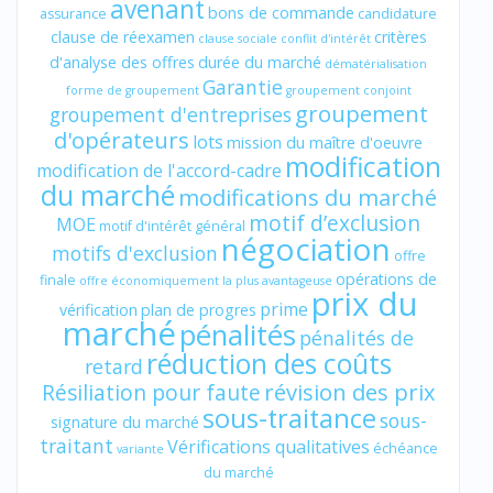
avenant
bons de commande
assurance
candidature
clause de réexamen
critères
clause sociale
conflit d'intérêt
d'analyse des offres
durée du marché
dématérialisation
Garantie
forme de groupement
groupement conjoint
groupement
groupement d'entreprises
d'opérateurs
lots
mission du maître d'oeuvre
modification
modification de l'accord-cadre
du marché
modifications du marché
motif d’exclusion
MOE
motif d'intérêt général
négociation
motifs d'exclusion
offre
opérations de
finale
offre économiquement la plus avantageuse
prix du
prime
vérification
plan de progres
marché
pénalités
pénalités de
réduction des coûts
retard
révision des prix
Résiliation pour faute
sous-traitance
sous-
signature du marché
traitant
Vérifications qualitatives
échéance
variante
du marché