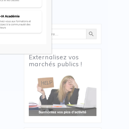
Search Button
Search
for:
Externalisez vos
marchés publics !