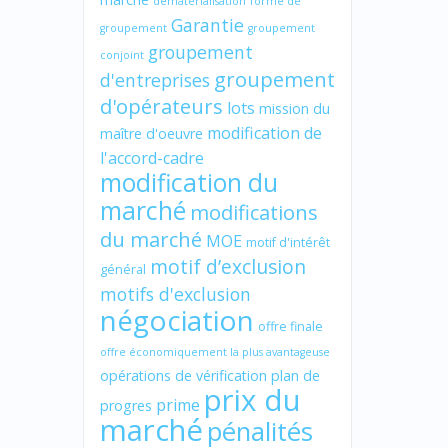
dématérialisation
forme de
Garantie
groupement
groupement
groupement
conjoint
groupement
d'entreprises
d'opérateurs
lots
mission du
modification de
maître d'oeuvre
l'accord-cadre
modification du
marché
modifications
du marché
MOE
motif d'intérêt
motif d’exclusion
général
motifs d'exclusion
négociation
offre finale
offre économiquement la plus avantageuse
opérations de vérification
plan de
prix du
prime
progres
marché
pénalités