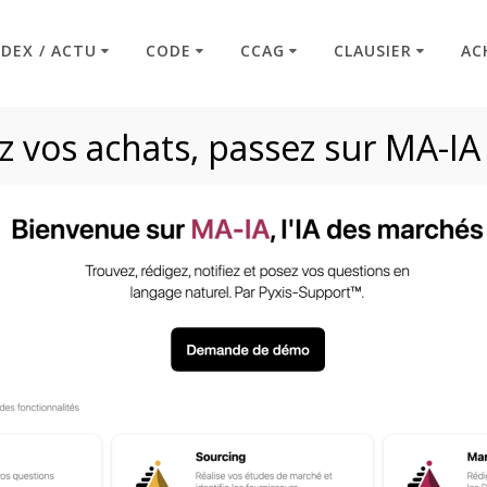
NDEX / ACTU
CODE
CCAG
CLAUSIER
AC
 vos achats, passez sur MA-IA
Résiliation tacite
Code : Commande Publique