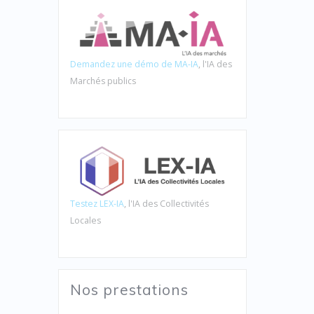
Demandez une démo de MA-IA
, l'IA des
Marchés publics
Testez LEX-IA
, l'IA des Collectivités
Locales
Nos prestations