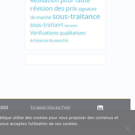
Résiliation pour faute
révision des prix
signature
sous-traitance
du marché
sous-traitant
variante
Vérifications qualitatives
échéance du marché
NOUS
En savoir plus sur Pyxis
Support
En savoir plus sur MA-IA
ublique utilise des cookies pour vous proposer des contenus et
ous acceptez l’utilisation de ces cookies.