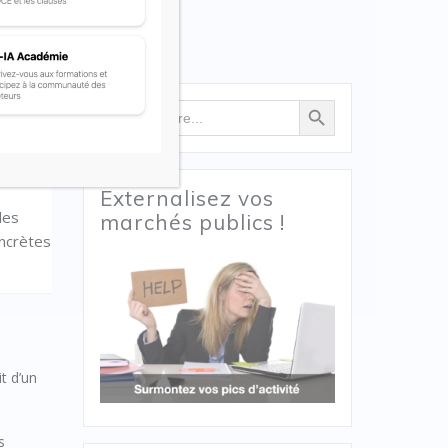
Search Button
Search
for:
Externalisez vos
des
marchés publics !
oncrètes
t d’un
s