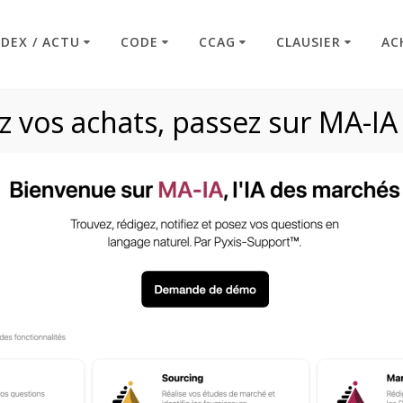
NDEX / ACTU
CODE
CCAG
CLAUSIER
AC
 vos achats, passez sur MA-IA
Plan d’action Achat
Code : Commande Publique