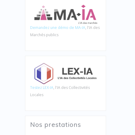
Demandez une démo de MA-IA
, l'IA des
Marchés publics
Testez LEX-IA
, l'IA des Collectivités
Locales
Nos prestations