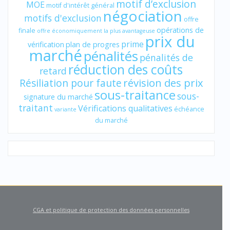
motif d’exclusion
MOE
motif d'intérêt général
négociation
motifs d'exclusion
offre
opérations de
finale
offre économiquement la plus avantageuse
prix du
prime
vérification
plan de progres
marché
pénalités
pénalités de
réduction des coûts
retard
révision des prix
Résiliation pour faute
sous-traitance
sous-
signature du marché
traitant
Vérifications qualitatives
échéance
variante
du marché
CGA et politique de protection des données personnelles