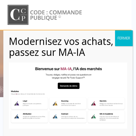
Skip
to
content
Modernisez vos achats,
FERMER
Externalisation des
passez sur MA-IA
marchés publics
Code : Commande Publique