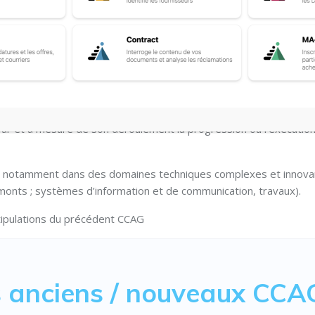
tructurés en étapes de réalisation intermédiaires, les rapproch
supposent la définition d’événements logiques ou chronologiques
ajoritairement utilisés dans les marchés de travaux, d’études et d
 fur et à mesure de son déroulement la progression ou l’exécution
n notamment dans des domaines techniques complexes et innova
 amonts ; systèmes d’information et de communication, travaux).
tipulations du précédent CCAG
es anciens / nouveaux CCA