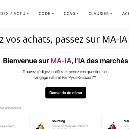
NDEX / ACTU
CODE
CCAG
CLAUSIER
AC
 vos achats, passez sur MA-IA
ses – Marchés à ph
Code : Commande Publique