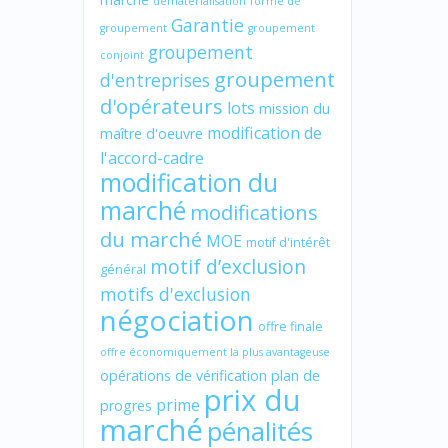
dématérialisation
forme de
Garantie
groupement
groupement
groupement
conjoint
groupement
d'entreprises
d'opérateurs
lots
mission du
modification de
maître d'oeuvre
l'accord-cadre
modification du
marché
modifications
du marché
MOE
motif d'intérêt
motif d’exclusion
général
motifs d'exclusion
négociation
offre finale
offre économiquement la plus avantageuse
opérations de vérification
plan de
prix du
prime
progres
marché
pénalités