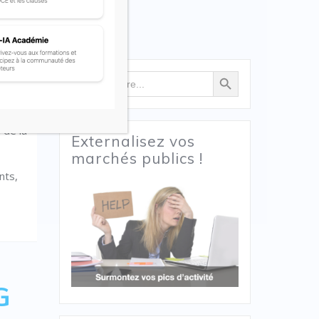
Search Button
Search
ant de
for:
e
 de la
Externalisez vos
marchés publics !
nts,
G