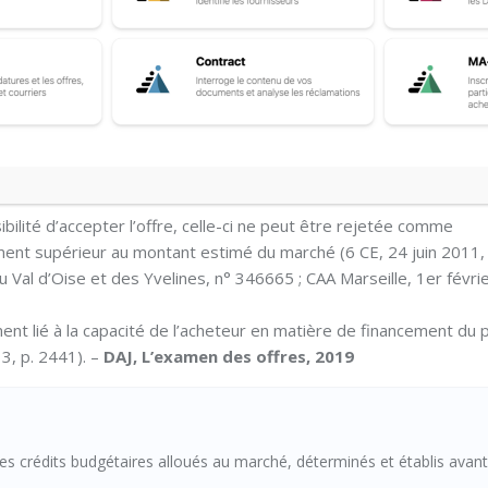
de les crédits budgétaires alloués au marché public tels qu’ils on
dure.
it pas les moyens de la financer, et qu’il soit en mesure de le prou
ibilité d’accepter l’offre, celle-ci ne peut être rejetée comme
ment supérieur au montant estimé du marché (6 CE, 24 juin 2011,
u Val d’Oise et des Yvelines, n° 346665 ; CAA Marseille, 1er févri
ment lié à la capacité de l’acheteur en matière de financement du 
3, p. 2441). –
DAJ, L’examen des offres, 2019
les crédits budgétaires alloués au marché, déterminés et établis avant