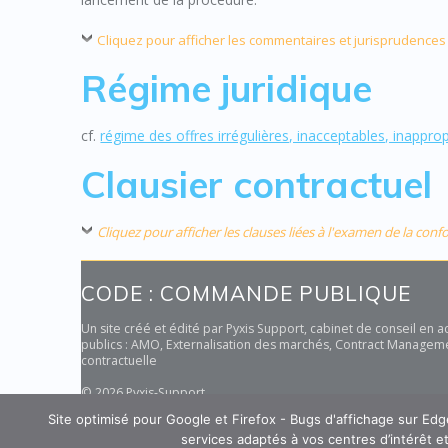
Cliquez pour afficher les commentaires et jurisprudences 
Régime juridique
cf.
régime des offres irrégulières, inacceptables, inappro
Clausier contractuel
Cliquez pour afficher les clauses liées à l'examen de la conf
CODE : COMMANDE PUBLIQUE
Un site créé et édité par Pyxis Support, cabinet de conseil en 
publics : AMO, Externalisation des marchés, Contract Manageme
contractuelle
© 2026 Pyxis-Support
Site optimisé pour Google et Firefox - Bugs d'affichage sur Ed
services adaptés à vos centres d’intérêt e