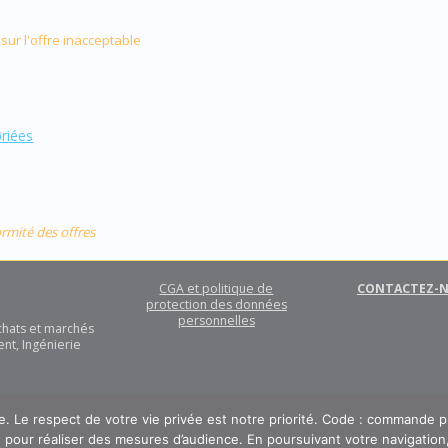
sur l'offre inacceptable
priées
ormité des offres
CGA et politique de
CONTACTEZ-
protection des données
personnelles
achats et marchés
nt, Ingénierie
ge. Le respect de votre vie privée est notre priorité. Code : commande 
t pour réaliser des mesures d’audience. En poursuivant votre navigation, 