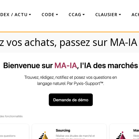
NDEX / ACTU
CODE
CCAG
CLAUSIER
AC
 vos achats, passez sur MA-IA
 inacceptable – Défi
Code : Commande Publique