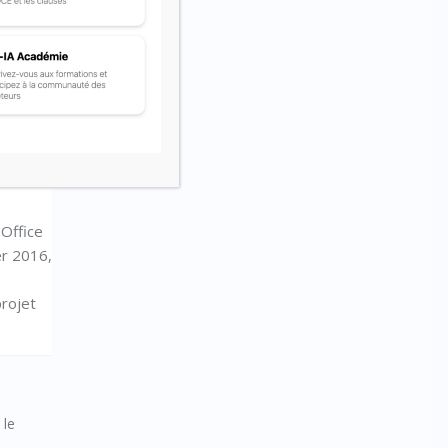
t été
ver,
 Office
er 2016,
projet
 le