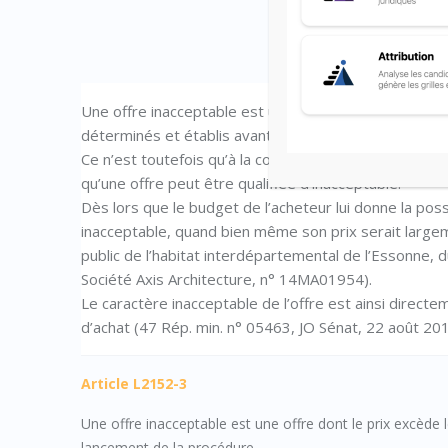
Une offre inacceptable est une offre dont le prix excè
déterminés et établis avant le lancement de la procé
Ce n’est toutefois qu’à la condition que l’acheteur n’a
qu’une offre peut être qualifiée d’inacceptable.
Dès lors que le budget de l’acheteur lui donne la poss
inacceptable, quand bien même son prix serait large
public de l’habitat interdépartemental de l’Essonne, d
Société Axis Architecture, n° 14MA01954).
Le caractère inacceptable de l’offre est ainsi directe
d’achat (47 Rép. min. n° 05463, JO Sénat, 22 août 201
Article L2152-3
Une offre inacceptable est une offre dont le prix excède 
lancement de la procédure.