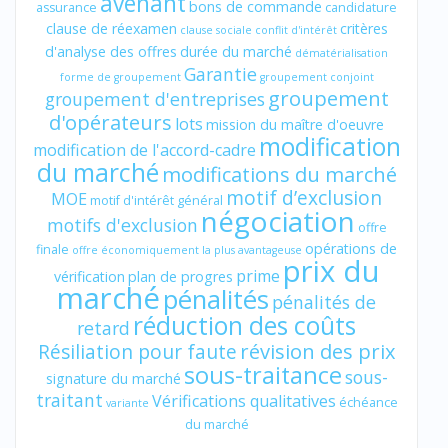
avenant
bons de commande
assurance
candidature
clause de réexamen
critères
clause sociale
conflit d'intérêt
d'analyse des offres
durée du marché
dématérialisation
Garantie
forme de groupement
groupement conjoint
groupement
groupement d'entreprises
d'opérateurs
lots
mission du maître d'oeuvre
modification
modification de l'accord-cadre
du marché
modifications du marché
motif d’exclusion
MOE
motif d'intérêt général
négociation
motifs d'exclusion
offre
opérations de
finale
offre économiquement la plus avantageuse
prix du
prime
vérification
plan de progres
marché
pénalités
pénalités de
réduction des coûts
retard
révision des prix
Résiliation pour faute
sous-traitance
sous-
signature du marché
traitant
Vérifications qualitatives
échéance
variante
du marché