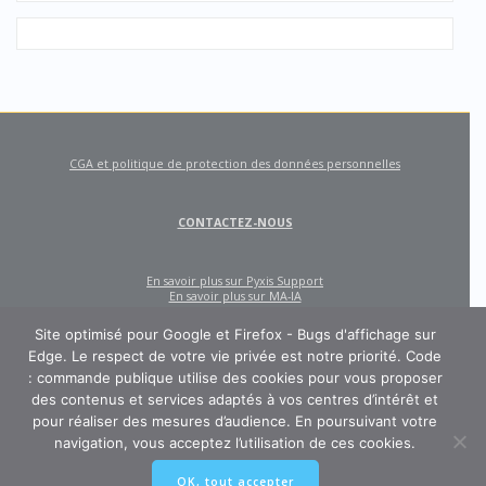
CGA et politique de protection des données personnelles
CONTACTEZ-NOUS
En savoir plus sur Pyxis Support
En savoir plus sur MA-IA
Site optimisé pour Google et Firefox - Bugs d'affichage sur
Edge. Le respect de votre vie privée est notre priorité. Code
: commande publique utilise des cookies pour vous proposer
des contenus et services adaptés à vos centres d’intérêt et
pour réaliser des mesures d’audience. En poursuivant votre
navigation, vous acceptez l’utilisation de ces cookies.
CODE : COMMANDE PUBLIQUE
OK, tout accepter
Un site créé et édité par Pyxis Support, cabinet de conseil en achats et