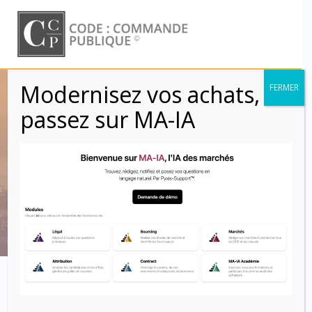
Skip
to
content
Modernisez vos achats,
FERMER
Matériaux pollués
passez sur MA-IA
ou polluants (CCAG
Travaux)
Code : Commande Publique
Obligations du titulaire