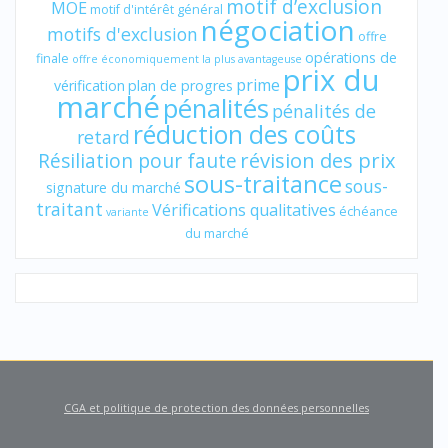
motif d’exclusion
MOE
motif d'intérêt général
négociation
motifs d'exclusion
offre
opérations de
finale
offre économiquement la plus avantageuse
prix du
prime
vérification
plan de progres
marché
pénalités
pénalités de
réduction des coûts
retard
révision des prix
Résiliation pour faute
sous-traitance
sous-
signature du marché
traitant
Vérifications qualitatives
échéance
variante
du marché
CGA et politique de protection des données personnelles