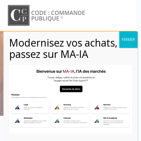
Skip
to
content
Modernisez vos achats,
FERMER
Marchés négociés :
passez sur MA-IA
Offres irrégulières
ou inacceptables
Code : Commande Publique
Conditions d’ouverture de la procédure négociée