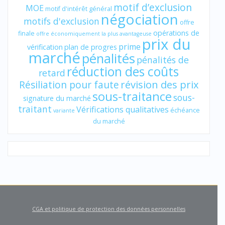
motif d’exclusion
MOE
motif d'intérêt général
négociation
motifs d'exclusion
offre
opérations de
finale
offre économiquement la plus avantageuse
prix du
prime
vérification
plan de progres
marché
pénalités
pénalités de
réduction des coûts
retard
révision des prix
Résiliation pour faute
sous-traitance
sous-
signature du marché
traitant
Vérifications qualitatives
échéance
variante
du marché
CGA et politique de protection des données personnelles