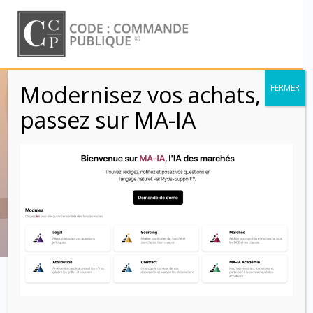
Skip
to
content
Modernisez vos achats,
FERMER
Contrats
passez sur MA-IA
subventionnés
(L2100-2)
Code : Commande Publique
Contrats subventionnés