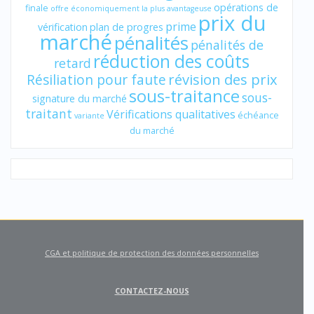
opérations de
finale
offre économiquement la plus avantageuse
prix du
prime
vérification
plan de progres
marché
pénalités
pénalités de
réduction des coûts
retard
révision des prix
Résiliation pour faute
sous-traitance
sous-
signature du marché
traitant
Vérifications qualitatives
échéance
variante
du marché
CGA et politique de protection des données personnelles
CONTACTEZ-NOUS