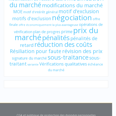
du marché
modifications du marché
motif d’exclusion
MOE
motif d'intérêt général
négociation
motifs d'exclusion
offre
opérations de
finale
offre économiquement la plus avantageuse
prix du
prime
vérification
plan de progres
marché
pénalités
pénalités de
réduction des coûts
retard
révision des prix
Résiliation pour faute
sous-traitance
sous-
signature du marché
traitant
Vérifications qualitatives
échéance
variante
du marché
CGA et politique de protection des données personnelles