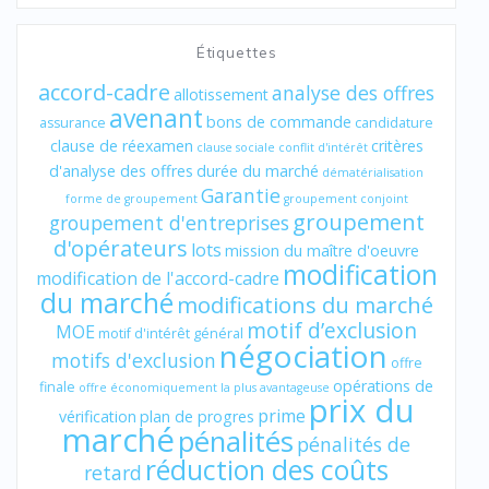
Étiquettes
accord-cadre
analyse des offres
allotissement
avenant
bons de commande
assurance
candidature
clause de réexamen
critères
clause sociale
conflit d'intérêt
d'analyse des offres
durée du marché
dématérialisation
Garantie
forme de groupement
groupement conjoint
groupement
groupement d'entreprises
d'opérateurs
lots
mission du maître d'oeuvre
modification
modification de l'accord-cadre
du marché
modifications du marché
motif d’exclusion
MOE
motif d'intérêt général
négociation
motifs d'exclusion
offre
opérations de
finale
offre économiquement la plus avantageuse
prix du
prime
vérification
plan de progres
marché
pénalités
pénalités de
réduction des coûts
retard