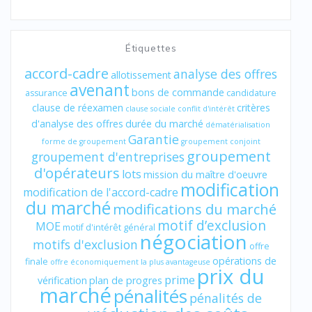
Étiquettes
accord-cadre
analyse des offres
allotissement
avenant
bons de commande
assurance
candidature
clause de réexamen
critères
clause sociale
conflit d'intérêt
d'analyse des offres
durée du marché
dématérialisation
Garantie
forme de groupement
groupement conjoint
groupement
groupement d'entreprises
d'opérateurs
lots
mission du maître d'oeuvre
modification
modification de l'accord-cadre
du marché
modifications du marché
motif d’exclusion
MOE
motif d'intérêt général
négociation
motifs d'exclusion
offre
opérations de
finale
offre économiquement la plus avantageuse
prix du
prime
vérification
plan de progres
marché
pénalités
pénalités de