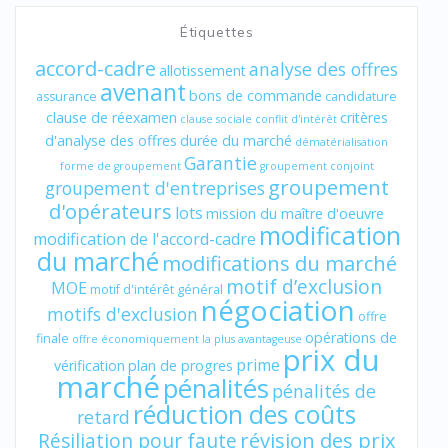
Étiquettes
accord-cadre
analyse des offres
allotissement
avenant
bons de commande
assurance
candidature
clause de réexamen
critères
clause sociale
conflit d'intérêt
d'analyse des offres
durée du marché
dématérialisation
Garantie
forme de groupement
groupement conjoint
groupement
groupement d'entreprises
d'opérateurs
lots
mission du maître d'oeuvre
modification
modification de l'accord-cadre
du marché
modifications du marché
motif d’exclusion
MOE
motif d'intérêt général
négociation
motifs d'exclusion
offre
opérations de
finale
offre économiquement la plus avantageuse
prix du
prime
vérification
plan de progres
marché
pénalités
pénalités de
réduction des coûts
retard
révision des prix
Résiliation pour faute