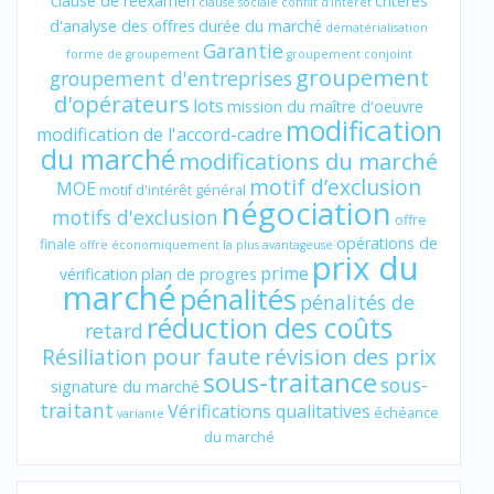
clause de réexamen
critères
clause sociale
conflit d'intérêt
d'analyse des offres
durée du marché
dématérialisation
Garantie
forme de groupement
groupement conjoint
groupement
groupement d'entreprises
d'opérateurs
lots
mission du maître d'oeuvre
modification
modification de l'accord-cadre
du marché
modifications du marché
motif d’exclusion
MOE
motif d'intérêt général
négociation
motifs d'exclusion
offre
opérations de
finale
offre économiquement la plus avantageuse
prix du
prime
vérification
plan de progres
marché
pénalités
pénalités de
réduction des coûts
retard
révision des prix
Résiliation pour faute
sous-traitance
sous-
signature du marché
traitant
Vérifications qualitatives
échéance
variante
du marché