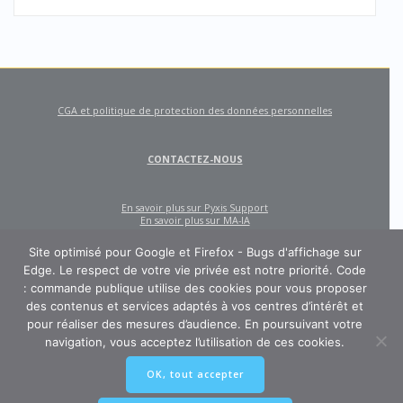
CGA et politique de protection des données personnelles
CONTACTEZ-NOUS
En savoir plus sur Pyxis Support
En savoir plus sur MA-IA
Site optimisé pour Google et Firefox - Bugs d'affichage sur
Edge. Le respect de votre vie privée est notre priorité. Code
: commande publique utilise des cookies pour vous proposer
des contenus et services adaptés à vos centres d’intérêt et
pour réaliser des mesures d’audience. En poursuivant votre
navigation, vous acceptez l’utilisation de ces cookies.
CODE : COMMANDE PUBLIQUE
OK, tout accepter
Un site créé et édité par Pyxis Support, cabinet de conseil en achats et
marchés publics : AMO, Externalisation des marchés, Contract Management,
Ingénierie contractuelle