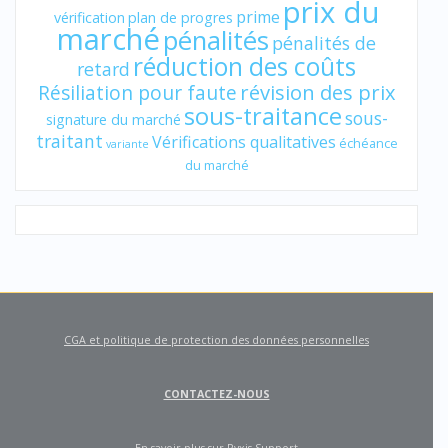
prix du
prime
vérification
plan de progres
marché
pénalités
pénalités de
réduction des coûts
retard
révision des prix
Résiliation pour faute
sous-traitance
sous-
signature du marché
traitant
Vérifications qualitatives
échéance
variante
du marché
CGA et politique de protection des données personnelles
CONTACTEZ-NOUS