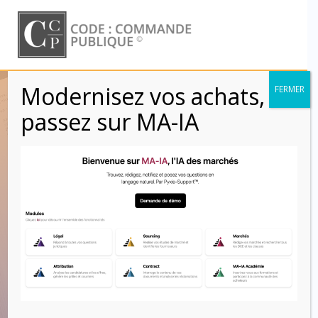
Skip
to
content
Modernisez vos achats,
FERMER
Arrêté du 22 mars
passez sur MA-IA
2019 relatif aux
fonctionnalités et
exigences
minimales des
profils d’acheteurs