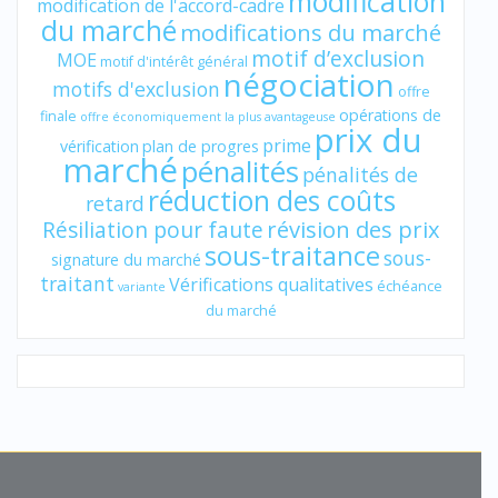
modification
modification de l'accord-cadre
du marché
modifications du marché
motif d’exclusion
MOE
motif d'intérêt général
négociation
motifs d'exclusion
offre
opérations de
finale
offre économiquement la plus avantageuse
prix du
prime
vérification
plan de progres
marché
pénalités
pénalités de
réduction des coûts
retard
révision des prix
Résiliation pour faute
sous-traitance
sous-
signature du marché
traitant
Vérifications qualitatives
échéance
variante
du marché