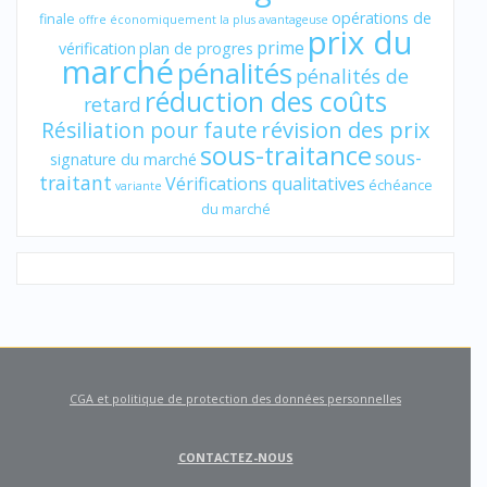
opérations de
finale
offre économiquement la plus avantageuse
prix du
prime
vérification
plan de progres
marché
pénalités
pénalités de
réduction des coûts
retard
révision des prix
Résiliation pour faute
sous-traitance
sous-
signature du marché
traitant
Vérifications qualitatives
échéance
variante
du marché
CGA et politique de protection des données personnelles
CONTACTEZ-NOUS