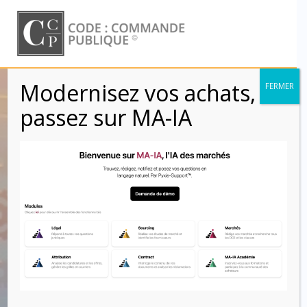
Skip
to
content
Modernisez vos achats,
FERMER
Sécurité :
passez sur MA-IA
Vulnérabilités et
incidents de
sécurité détectés
sur le système
d’information du
titulaire