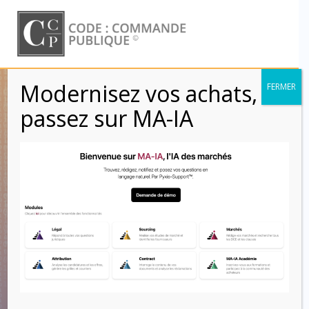
Skip
to
content
Modernisez vos achats,
FERMER
Protection des
passez sur MA-IA
données à
caractère personnel
– RGPD – Marchés
publics
Code : Commande Publique