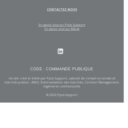
CONTACTEZ-NOUS
En savoir plus sur Pyxis Support
En savoir plus sur MA-IA
CODE : COMMANDE PUBLIQUE
Un site créé et édité par Pyxis Support, cabinet de conseil en achats et
marchés publics : AMO, Externalisation des marchés, Contract Management,
Ingénierie contractuelle
© 2026 Pyxis-Support