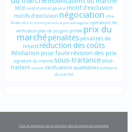
du marché
modifications du marché
motif d’exclusion
MOE
motif d'intérêt général
négociation
motifs d'exclusion
offre
opérations de
finale
offre économiquement la plus avantageuse
prix du
prime
vérification
plan de progres
marché
pénalités
pénalités de
réduction des coûts
retard
révision des prix
Résiliation pour faute
sous-traitance
sous-
signature du marché
traitant
Vérifications qualitatives
échéance
variante
du marché
CGA et politique de protection des données personnelles