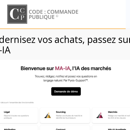
Skip
to
content
ernisez vos achats, passez su
Probité
-IA
Code : Commande Publique
cf. Corruption – Contrôle / audit interne marchés publics
Corruption – Contrôle / audit interne marchés publics