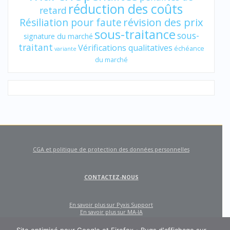
réduction des coûts
retard
révision des prix
Résiliation pour faute
sous-traitance
sous-
signature du marché
traitant
Vérifications qualitatives
échéance
variante
du marché
CGA et politique de protection des données personnelles
CONTACTEZ-NOUS
En savoir plus sur Pyxis Support
En savoir plus sur MA-IA