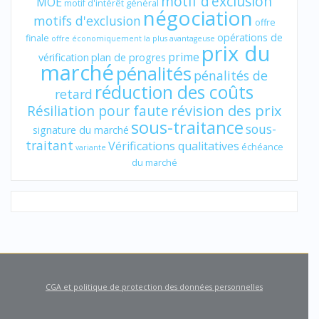
motif d’exclusion
MOE
motif d'intérêt général
négociation
motifs d'exclusion
offre
opérations de
finale
offre économiquement la plus avantageuse
prix du
prime
vérification
plan de progres
marché
pénalités
pénalités de
réduction des coûts
retard
révision des prix
Résiliation pour faute
sous-traitance
sous-
signature du marché
traitant
Vérifications qualitatives
échéance
variante
du marché
CGA et politique de protection des données personnelles