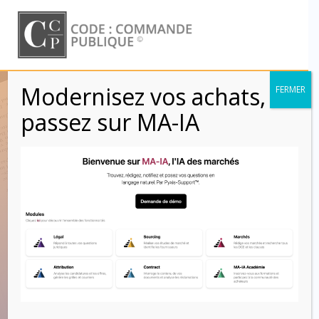
Skip
to
content
Modernisez vos achats,
FERMER
Marchés de
passez sur MA-IA
travaux
nécessaires à la
reconstruction ou à
la réfection des
équipements
publics