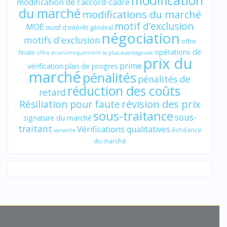
modification
modification de l'accord-cadre
du marché
modifications du marché
motif d’exclusion
MOE
motif d'intérêt général
négociation
motifs d'exclusion
offre
opérations de
finale
offre économiquement la plus avantageuse
prix du
prime
vérification
plan de progres
marché
pénalités
pénalités de
réduction des coûts
retard
révision des prix
Résiliation pour faute
sous-traitance
sous-
signature du marché
traitant
Vérifications qualitatives
échéance
variante
du marché