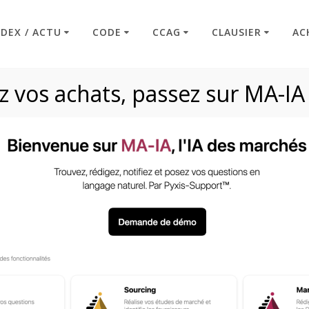
NDEX / ACTU
CODE
CCAG
CLAUSIER
AC
 vos achats, passez sur MA-IA
de rejet de candidat
Code : Commande Publique