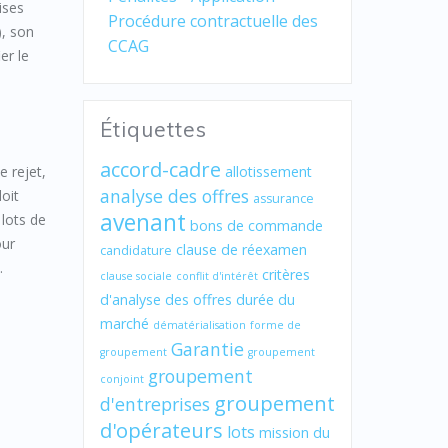
ises
Procédure contractuelle des
), son
CCAG
er le
Étiquettes
accord-cadre
e rejet,
allotissement
analyse des offres
doit
assurance
avenant
 lots de
bons de commande
our
clause de réexamen
candidature
.
critères
clause sociale
conflit d'intérêt
d'analyse des offres
durée du
marché
dématérialisation
forme de
Garantie
groupement
groupement
groupement
conjoint
groupement
d'entreprises
d'opérateurs
lots
mission du