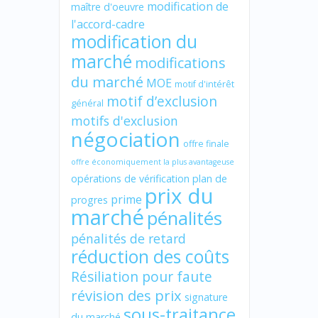
modification de
maître d'oeuvre
l'accord-cadre
modification du
marché
modifications
du marché
MOE
motif d'intérêt
motif d’exclusion
général
motifs d'exclusion
négociation
offre finale
offre économiquement la plus avantageuse
opérations de vérification
plan de
prix du
prime
progres
marché
pénalités
pénalités de retard
réduction des coûts
Résiliation pour faute
révision des prix
signature
sous-traitance
du marché