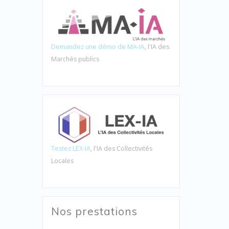
Demandez une démo de MA-IA
, l'IA des
Marchés publics
Testez LEX-IA
, l'IA des Collectivités
Locales
Nos prestations