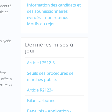
Information des candidats et
identité
des soumissionnaires
ale et
évincés – non retenus –
Motifs du rejet
un lycée
Dernières mises à
jour
Article L2512-5
être
Seuils des procédures de
 offre a
marchés publics
nture »).
Article R2123-1
Bilan carbonne
Pénalités - Application -