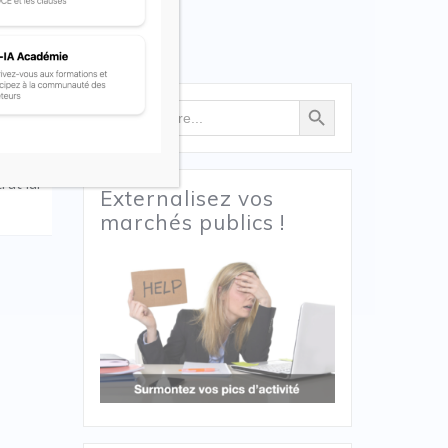
Search Button
Search
for:
ence,
at lui-
Externalisez vos
marchés publics !