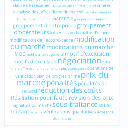
clause de réexamen
critères
clause sociale
conflit d'intérêt
d'analyse des offres
durée du marché
dématérialisation
Garantie
forme de groupement
groupement conjoint
groupement
groupement d'entreprises
d'opérateurs
lots
mission du maître d'oeuvre
modification
modification de l'accord-cadre
du marché
modifications du marché
motif d’exclusion
MOE
motif d'intérêt général
négociation
motifs d'exclusion
offre
opérations de
finale
offre économiquement la plus avantageuse
prix du
prime
vérification
plan de progres
marché
pénalités
pénalités de
réduction des coûts
retard
révision des prix
Résiliation pour faute
sous-traitance
sous-
signature du marché
traitant
Vérifications qualitatives
échéance
variante
du marché