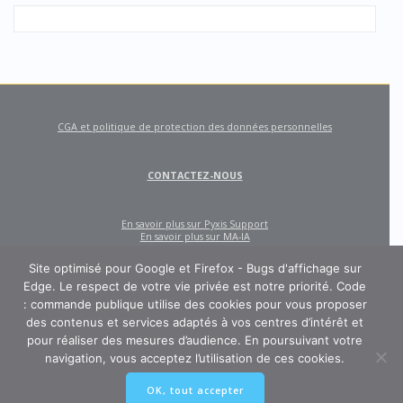
CGA et politique de protection des données personnelles
CONTACTEZ-NOUS
En savoir plus sur Pyxis Support
En savoir plus sur MA-IA
Site optimisé pour Google et Firefox - Bugs d'affichage sur
Edge. Le respect de votre vie privée est notre priorité. Code
: commande publique utilise des cookies pour vous proposer
des contenus et services adaptés à vos centres d’intérêt et
pour réaliser des mesures d’audience. En poursuivant votre
navigation, vous acceptez l’utilisation de ces cookies.
CODE : COMMANDE PUBLIQUE
OK, tout accepter
Un site créé et édité par Pyxis Support, cabinet de conseil en achats et