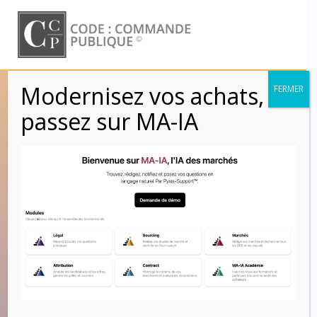
Skip
to
content
Modernisez vos achats,
FERMER
Dossier des
passez sur MA-IA
ouvrages exécutés
(DOE) – dossier
d’intervention
ultérieure sur
l’ouvrage (DIUO) –
CCAG Travaux