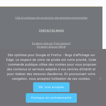
CGA et politique de protection des données personnelles
CONTACTEZ-NOUS
En savoir plus sur Pyxis Support
En savoir plus sur MA-IA
Site optimisé pour Google et Firefox - Bugs d'affichage sur
Edge. Le respect de votre vie privée est notre priorité. Code
: commande publique utilise des cookies pour vous proposer
des contenus et services adaptés à vos centres d’intérêt et
pour réaliser des mesures d’audience. En poursuivant votre
navigation, vous acceptez l’utilisation de ces cookies.
CODE : COMMANDE PUBLIQUE
OK, tout accepter
Un site créé et édité par Pyxis Support, cabinet de conseil en achats et
marchés publics : AMO, Externalisation des marchés, Contract Management,
Ingénierie contractuelle
Politique de confidentialité
© 2026 Pyxis-Support