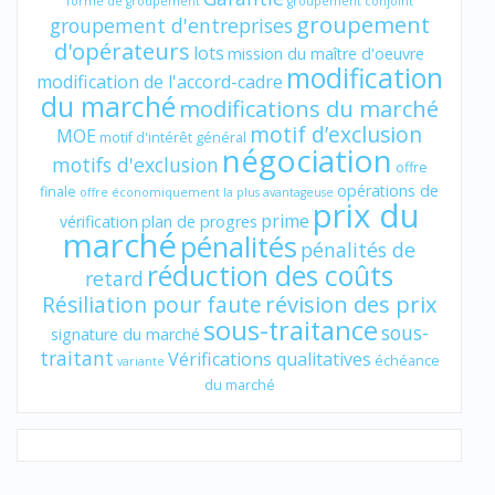
forme de groupement
groupement conjoint
groupement
groupement d'entreprises
d'opérateurs
lots
mission du maître d'oeuvre
modification
modification de l'accord-cadre
du marché
modifications du marché
motif d’exclusion
MOE
motif d'intérêt général
négociation
motifs d'exclusion
offre
opérations de
finale
offre économiquement la plus avantageuse
prix du
prime
vérification
plan de progres
marché
pénalités
pénalités de
réduction des coûts
retard
révision des prix
Résiliation pour faute
sous-traitance
sous-
signature du marché
traitant
Vérifications qualitatives
échéance
variante
du marché