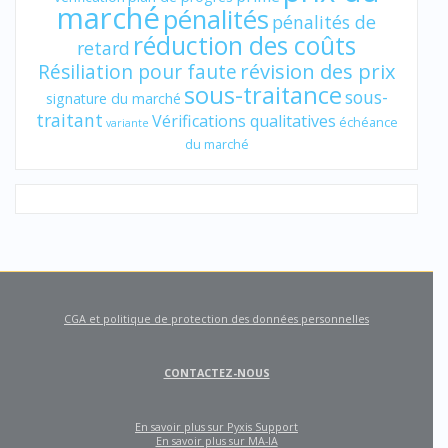
marché
pénalités
pénalités de
réduction des coûts
retard
révision des prix
Résiliation pour faute
sous-traitance
sous-
signature du marché
traitant
Vérifications qualitatives
échéance
variante
du marché
CGA et politique de protection des données personnelles
CONTACTEZ-NOUS
En savoir plus sur Pyxis Support
En savoir plus sur MA-IA