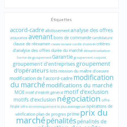
Étiquettes
accord-cadre
analyse des offres
allotissement
avenant
bons de commande
assurance
candidature
clause de réexamen
critères
clause sociale
conflit d'intérêt
d'analyse des offres
durée du marché
dématérialisation
Garantie
forme de groupement
groupement conjoint
groupement
groupement d'entreprises
d'opérateurs
lots
mission du maître d'oeuvre
modification
modification de l'accord-cadre
du marché
modifications du marché
motif d’exclusion
MOE
motif d'intérêt général
négociation
motifs d'exclusion
offre
opérations de
finale
offre économiquement la plus avantageuse
prix du
prime
vérification
plan de progres
marché
pénalités
pénalités de