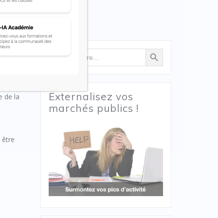
Search Button
Search
for:
-projet
Externalisez vos
e de la
marchés publics !
 être