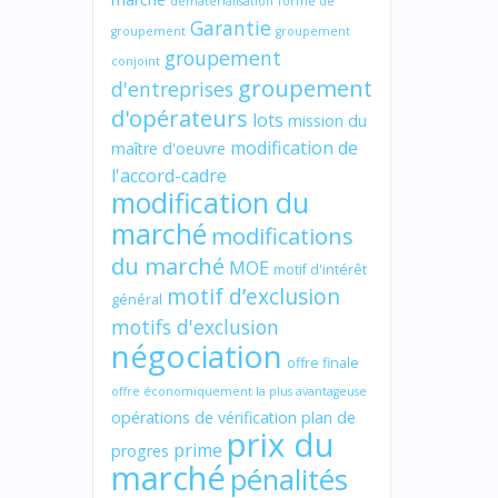
dématérialisation
forme de
Garantie
groupement
groupement
groupement
conjoint
groupement
d'entreprises
d'opérateurs
lots
mission du
modification de
maître d'oeuvre
l'accord-cadre
modification du
marché
modifications
du marché
MOE
motif d'intérêt
motif d’exclusion
général
motifs d'exclusion
négociation
offre finale
offre économiquement la plus avantageuse
opérations de vérification
plan de
prix du
prime
progres
marché
pénalités