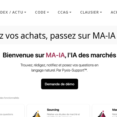
NDEX / ACTU
CODE
CCAG
CLAUSIER
AC
 vos achats, passez sur MA-IA
Article R2431-9
Code : Commande Publique