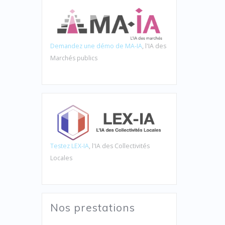
Demandez une démo de MA-IA
, l'IA des
Marchés publics
Testez LEX-IA
, l'IA des Collectivités
Locales
Nos prestations