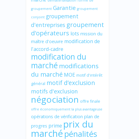
dématérialisation
forme de
Garantie
groupement
groupement
groupement
conjoint
groupement
d'entreprises
d'opérateurs
lots
mission du
modification de
maître d'oeuvre
l'accord-cadre
modification du
marché
modifications
du marché
MOE
motif d'intérêt
motif d’exclusion
général
motifs d'exclusion
négociation
offre finale
offre économiquement la plus avantageuse
opérations de vérification
plan de
prix du
prime
progres
marché
pénalités