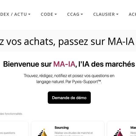
NDEX / ACTU
CODE
CCAG
CLAUSIER
AC
 vos achats, passez sur MA-IA
Article R2431-22
Code : Commande Publique