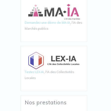
Demandez une démo de MA-IA
, l'IA des
Marchés publics
Testez LEX-IA
, l'IA des Collectivités
Locales
Nos prestations