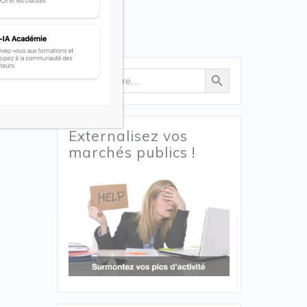
Search Button
Search
for:
Externalisez vos
marchés publics !