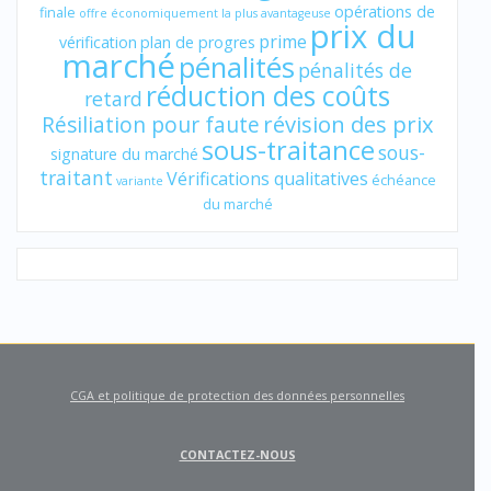
opérations de
finale
offre économiquement la plus avantageuse
prix du
prime
vérification
plan de progres
marché
pénalités
pénalités de
réduction des coûts
retard
révision des prix
Résiliation pour faute
sous-traitance
sous-
signature du marché
traitant
Vérifications qualitatives
échéance
variante
du marché
CGA et politique de protection des données personnelles
CONTACTEZ-NOUS