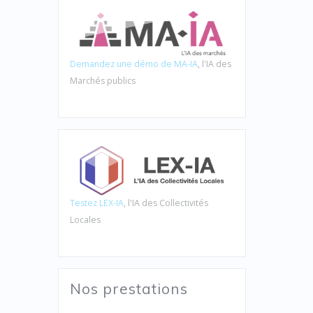
Demandez une démo de MA-IA
, l'IA des
Marchés publics
Testez LEX-IA
, l'IA des Collectivités
Locales
Nos prestations