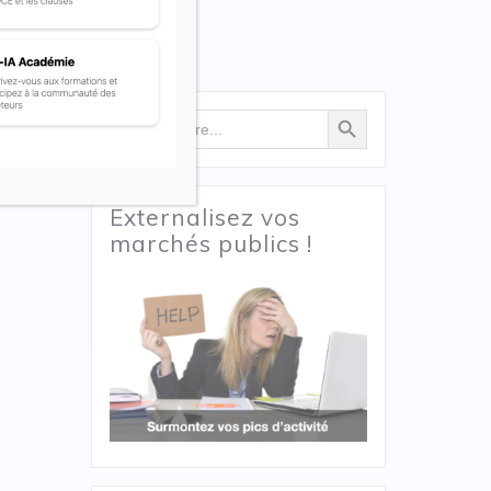
Search Button
Search
for:
3-11 pour
Externalisez vos
marchés publics !