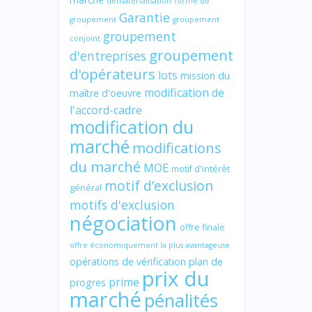
dématérialisation
forme de
Garantie
groupement
groupement
groupement
conjoint
groupement
d'entreprises
d'opérateurs
lots
mission du
modification de
maître d'oeuvre
l'accord-cadre
modification du
marché
modifications
du marché
MOE
motif d'intérêt
motif d’exclusion
général
motifs d'exclusion
négociation
offre finale
offre économiquement la plus avantageuse
opérations de vérification
plan de
prix du
prime
progres
marché
pénalités