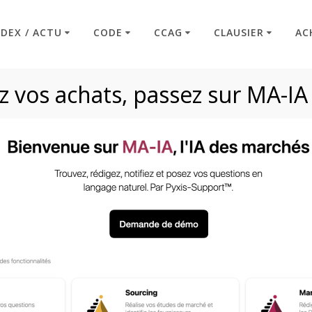
NDEX / ACTU
CODE
CCAG
CLAUSIER
AC
 vos achats, passez sur MA-IA
Article R2193-12
Code : Commande Publique