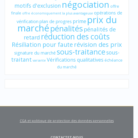
négociation
motifs d'exclusion
offre
opérations de
finale
offre économiquement la plus avantageuse
prix du
prime
vérification
plan de progres
marché
pénalités
pénalités de
réduction des coûts
retard
révision des prix
Résiliation pour faute
sous-traitance
sous-
signature du marché
traitant
Vérifications qualitatives
échéance
variante
du marché
CGA et politique de protection des données personnelles
CONTACTEZ-NOUS