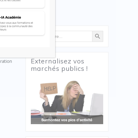
Search Button
Search
for:
e
Externalisez vos
iration
marchés publics !