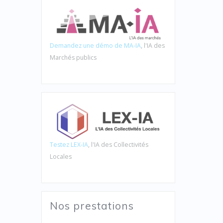
Demandez une démo de MA-IA
, l'IA des
Marchés publics
Testez LEX-IA
, l'IA des Collectivités
Locales
Nos prestations