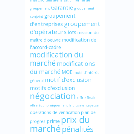
dématérialisation
forme de
Garantie
groupement
groupement
groupement
conjoint
groupement
d'entreprises
d'opérateurs
lots
mission du
modification de
maître d'oeuvre
l'accord-cadre
modification du
marché
modifications
du marché
MOE
motif d'intérêt
motif d’exclusion
général
motifs d'exclusion
négociation
offre finale
offre économiquement la plus avantageuse
opérations de vérification
plan de
prix du
prime
progres
marché
pénalités