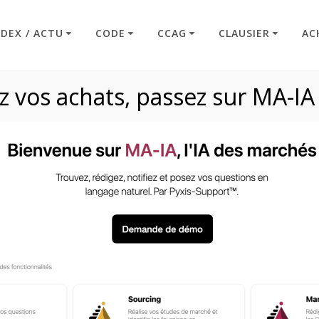
NDEX / ACTU
CODE
CCAG
CLAUSIER
AC
 vos achats, passez sur MA-IA
Article R2191-35
Code : Commande Publique