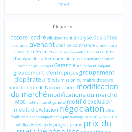
CCAG
Étiquettes
accord-cadre
analyse des offres
allotissement
avenant
bons de commande
assurance
candidature
clause de réexamen
critères
clause sociale
conflit d'intérêt
d'analyse des offres
durée du marché
dématérialisation
Garantie
forme de groupement
groupement conjoint
groupement
groupement d'entreprises
d'opérateurs
lots
mission du maître d'oeuvre
modification
modification de l'accord-cadre
du marché
modifications du marché
motif d’exclusion
MOE
motif d'intérêt général
négociation
motifs d'exclusion
offre
opérations de
finale
offre économiquement la plus avantageuse
prix du
prime
vérification
plan de progres
marché
pénalités