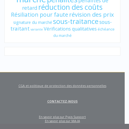
pénalités de
réduction des coûts
retard
révision des prix
Résiliation pour faute
sous-traitance
sous-
signature du marché
traitant
Vérifications qualitatives
échéance
variante
du marché
CGA et politique de protection des données personnelles
CONTACTEZ-NOUS
En savoir plus sur Pyxis Support
En savoir plus sur MA-IA