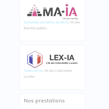
Demandez une démo de MA-IA
, l'IA des
Marchés publics
Testez LEX-IA
, l'IA des Collectivités
Locales
Nos prestations