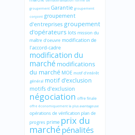
dématérialisation
forme de
Garantie
groupement
groupement
groupement
conjoint
groupement
d'entreprises
d'opérateurs
lots
mission du
modification de
maître d'oeuvre
l'accord-cadre
modification du
marché
modifications
du marché
MOE
motif d'intérêt
motif d’exclusion
général
motifs d'exclusion
négociation
offre finale
offre économiquement la plus avantageuse
opérations de vérification
plan de
prix du
prime
progres
marché
pénalités