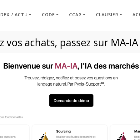
NDEX / ACTU
CODE
CCAG
CLAUSIER
AC
 vos achats, passez sur MA-IA
le R2191-13 et R21
Code : Commande Publique