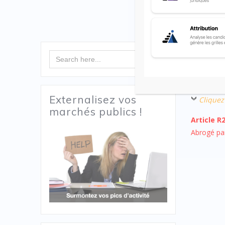
Article R
Search Button
Search
for:
Dans le ca
prévues à 
Externalisez vos
Cliquez
marchés publics !
Article R
Abrogé pa