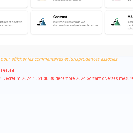
2191-13
s d’un marché à tranche optionnelle, une avance est versée au titulai
la sous-section 1.
 pour afficher les commentaires et jurisprudences associés
2191-14
r Décret n° 2024-1251 du 30 décembre 2024 portant diverses mesures