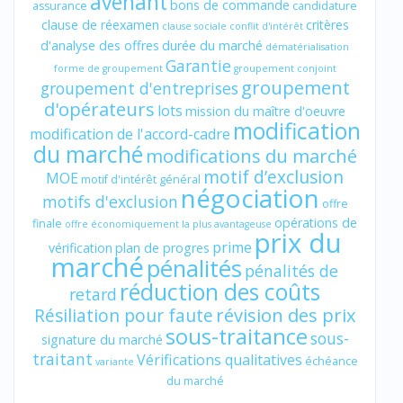
avenant
bons de commande
assurance
candidature
clause de réexamen
critères
clause sociale
conflit d'intérêt
d'analyse des offres
durée du marché
dématérialisation
Garantie
forme de groupement
groupement conjoint
groupement
groupement d'entreprises
d'opérateurs
lots
mission du maître d'oeuvre
modification
modification de l'accord-cadre
du marché
modifications du marché
motif d’exclusion
MOE
motif d'intérêt général
négociation
motifs d'exclusion
offre
opérations de
finale
offre économiquement la plus avantageuse
prix du
prime
vérification
plan de progres
marché
pénalités
pénalités de
réduction des coûts
retard
révision des prix
Résiliation pour faute
sous-traitance
sous-
signature du marché
traitant
Vérifications qualitatives
échéance
variante
du marché