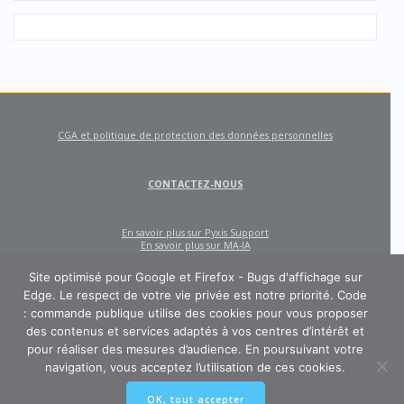
CGA et politique de protection des données personnelles
CONTACTEZ-NOUS
En savoir plus sur Pyxis Support
En savoir plus sur MA-IA
Site optimisé pour Google et Firefox - Bugs d'affichage sur
Edge. Le respect de votre vie privée est notre priorité. Code
: commande publique utilise des cookies pour vous proposer
des contenus et services adaptés à vos centres d’intérêt et
pour réaliser des mesures d’audience. En poursuivant votre
navigation, vous acceptez l’utilisation de ces cookies.
CODE : COMMANDE PUBLIQUE
OK, tout accepter
Un site créé et édité par Pyxis Support, cabinet de conseil en achats et